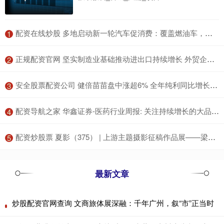
​配资在线炒股 多地启动新一轮汽车促消费：覆盖燃油车，鼓励新能源汽车下乡
1
​正规配资官网 坚实制造业基础推动进出口持续增长 外贸企业以“新”为“帆”加速“出海”
2
​安全股票配资公司 健倍苗苗盘中涨超6% 全年纯利同比增长51.2%至1.97亿港元
3
​配资导航之家 华鑫证券-医药行业周报: 关注持续增长的大品种-250512
4
​配资炒股票 夏影（375） | 上游主题摄影征稿作品展——梁本俭作品_夏日_梁平_礼让镇
5
最新文章
炒股配资官网查询 文商旅体展深融：千年广州，叙“市”正当时