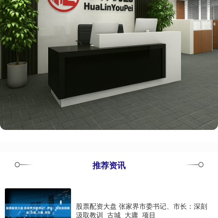
推荐资讯
股票配资大盘 张家界市委书记、市长：深刻
汲取教训_古城_大庸_项目