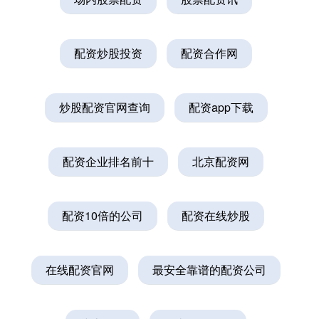
配资炒股投资
配资合作网
炒股配资官网查询
配资app下载
配资企业排名前十
北京配资网
配资10倍的公司
配资在线炒股
在线配资官网
最安全靠谱的配资公司