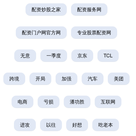
配资炒股之家
配资服务网
配资门户网官方网
专业股票配资网
无意
一季度
京东
TCL
跨境
开局
加强
汽车
美团
电商
亏损
潘功胜
互联网
进攻
以往
好想
吃老本